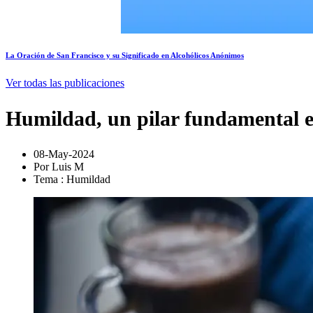
La Oración de San Francisco y su Significado en Alcohólicos Anónimos
Ver todas las publicaciones
Humildad, un pilar fundamental e
08-May-2024
Por Luis M
Tema : Humildad