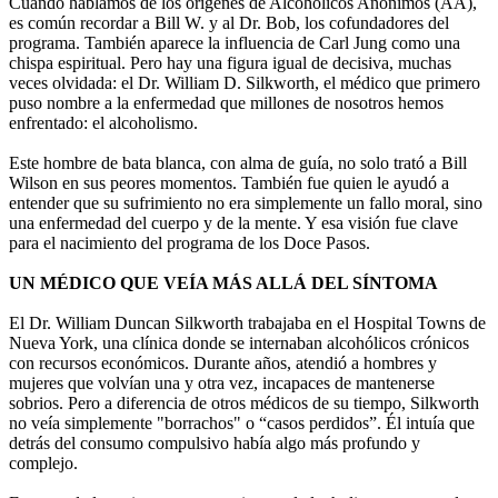
Cuando hablamos de los orígenes de Alcohólicos Anónimos (AA),
es común recordar a Bill W. y al Dr. Bob, los cofundadores del
programa. También aparece la influencia de Carl Jung como una
chispa espiritual. Pero hay una figura igual de decisiva, muchas
veces olvidada: el Dr. William D. Silkworth, el médico que primero
puso nombre a la enfermedad que millones de nosotros hemos
enfrentado: el alcoholismo.
Este hombre de bata blanca, con alma de guía, no solo trató a Bill
Wilson en sus peores momentos. También fue quien le ayudó a
entender que su sufrimiento no era simplemente un fallo moral, sino
una enfermedad del cuerpo y de la mente. Y esa visión fue clave
para el nacimiento del programa de los Doce Pasos.
UN MÉDICO QUE VEÍA MÁS ALLÁ DEL SÍNTOMA
El Dr. William Duncan Silkworth trabajaba en el Hospital Towns de
Nueva York, una clínica donde se internaban alcohólicos crónicos
con recursos económicos. Durante años, atendió a hombres y
mujeres que volvían una y otra vez, incapaces de mantenerse
sobrios. Pero a diferencia de otros médicos de su tiempo, Silkworth
no veía simplemente "borrachos" o “casos perdidos”. Él intuía que
detrás del consumo compulsivo había algo más profundo y
complejo.