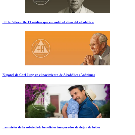
El Dr. Silkworth: El médico que entendió el alma del alcohólico
El papel de Carl Jung en el nacimiento de Alcohólicos Anónimos
Las mieles de la sobriedad: beneficios inesperados de dejar de beber